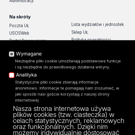
Administracji
Na skróty
Lista wydziałów i jednostek
Poczta UŁ
Sklep UŁ
USOSWeb
Polityka prywatności
Portal Pracowniczy
O Stronie
Baza Aktów Własnych
Wymagane
Dostępność
Platforma e-learningowa
Niezbędne pliki cookie umożliwiają podstawowe funkcje
Moodle
Mapa Strony
i są niezbędne do prawidłowego działania witryny.
Eksperci UŁ
Analityka
Polityka Prywatności
Statystyczne pliki cookie zbierają informacje
Dostępność
anonimowo. Informacje te pomagają nam zrozumieć, w
jaki sposób nasi goście korzystają z naszej strony
internetowej.
Nasza strona internetowa używa
plików cookies (tzw. ciasteczka) w
ul. Tamka 12,
celach statystycznych, reklamowych
91-403 Łódź
oraz funkcjonalnych. Dzięki nim
tel: 42/635 57 44, 42/635 57 43
możemy indywidualnie dostosować
fax: 42/635 57 44