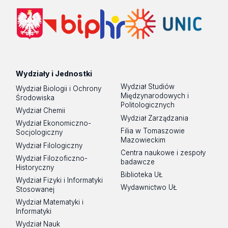
Wydziały i Jednostki
Wydział Studiów
Wydział Biologii i Ochrony
Międzynarodowych i
Środowiska
Politologicznych
Wydział Chemii
Wydział Zarządzania
Wydział Ekonomiczno-
Filia w Tomaszowie
Socjologiczny
Mazowieckim
Wydział Filologiczny
Centra naukowe i zespoły
Wydział Filozoficzno-
badawcze
Historyczny
Biblioteka UŁ
Wydział Fizyki i Informatyki
Wydawnictwo UŁ
Stosowanej
Wydział Matematyki i
Informatyki
Wydział Nauk