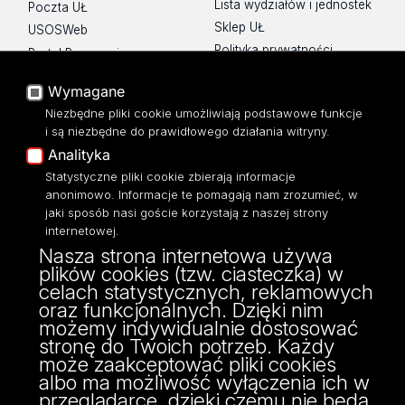
Lista wydziałów i jednostek
Poczta UŁ
Sklep UŁ
USOSWeb
Polityka prywatności
Portal Pracowniczy
O Stronie
Baza Aktów Własnych
Wymagane
Dostępność
Platforma e-learningowa
Niezbędne pliki cookie umożliwiają podstawowe funkcje
Moodle
Mapa Strony
i są niezbędne do prawidłowego działania witryny.
Eksperci UŁ
Analityka
Polityka Prywatności
Statystyczne pliki cookie zbierają informacje
Dostępność
anonimowo. Informacje te pomagają nam zrozumieć, w
jaki sposób nasi goście korzystają z naszej strony
internetowej.
Nasza strona internetowa używa
plików cookies (tzw. ciasteczka) w
ul. Tamka 12,
celach statystycznych, reklamowych
91-403 Łódź
oraz funkcjonalnych. Dzięki nim
tel: 42/635 57 44, 42/635 57 43
możemy indywidualnie dostosować
fax: 42/635 57 44
stronę do Twoich potrzeb. Każdy
może zaakceptować pliki cookies
albo ma możliwość wyłączenia ich w
przeglądarce, dzięki czemu nie będą