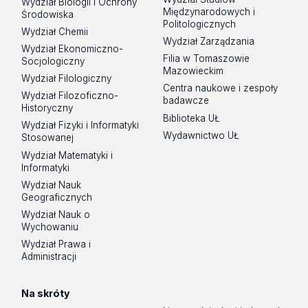
Wydział Biologii i Ochrony
Międzynarodowych i
Środowiska
Politologicznych
Wydział Chemii
Wydział Zarządzania
Wydział Ekonomiczno-
Filia w Tomaszowie
Socjologiczny
Mazowieckim
Wydział Filologiczny
Centra naukowe i zespoły
Wydział Filozoficzno-
badawcze
Historyczny
Biblioteka UŁ
Wydział Fizyki i Informatyki
Wydawnictwo UŁ
Stosowanej
Wydział Matematyki i
Informatyki
Wydział Nauk
Geograficznych
Wydział Nauk o
Wychowaniu
Wydział Prawa i
Administracji
Na skróty