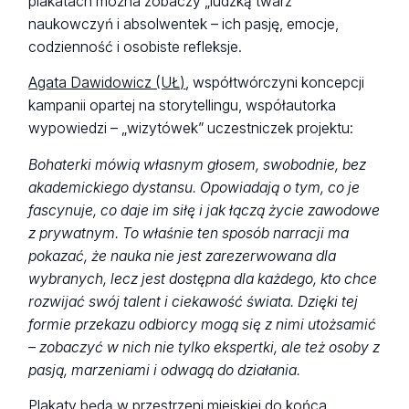
plakatach można zobaczy „ludzką twarz”
naukowczyń i absolwentek – ich pasję, emocje,
codzienność i osobiste refleksje.
Agata Dawidowicz (UŁ)
, współtwórczyni koncepcji
kampanii opartej na storytellingu, współautorka
wypowiedzi – „wizytówek” uczestniczek projektu:
Bohaterki mówią własnym głosem, swobodnie, bez
akademickiego dystansu. Opowiadają o tym, co je
fascynuje, co daje im siłę i jak łączą życie zawodowe
z prywatnym. To właśnie ten sposób narracji ma
pokazać, że nauka nie jest zarezerwowana dla
wybranych, lecz jest dostępna dla każdego, kto chce
rozwijać swój talent i ciekawość świata.
Dzięki tej
formie przekazu odbiorcy mogą się z nimi utożsamić
– zobaczyć w nich nie tylko ekspertki, ale też osoby z
pasją, marzeniami i odwagą do działania.
Plakaty będą w przestrzeni miejskiej do końca