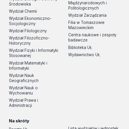
Międzynarodowych i
Środowiska
Politologicznych
Wydział Chemii
Wydział Zarządzania
Wydział Ekonomiczno-
Filia w Tomaszowie
Socjologiczny
Mazowieckim
Wydział Filologiczny
Centra naukowe i zespoły
Wydział Filozoficzno-
badawcze
Historyczny
Biblioteka UŁ
Wydział Fizyki i Informatyki
Wydawnictwo UŁ
Stosowanej
Wydział Matematyki i
Informatyki
Wydział Nauk
Geograficznych
Wydział Nauk o
Wychowaniu
Wydział Prawa i
Administracji
Na skróty
Lista wydziałów i jednostek