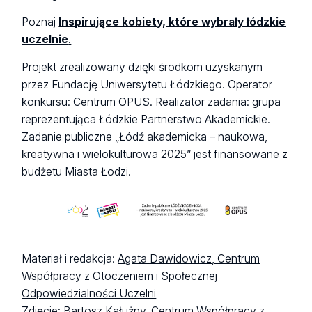
Poznaj
Inspirujące kobiety, które wybrały łódzkie
uczelnie
.
Projekt zrealizowany dzięki środkom uzyskanym
przez Fundację Uniwersytetu Łódzkiego. Operator
konkursu: Centrum OPUS. Realizator zadania: grupa
reprezentująca Łódzkie Partnerstwo Akademickie.
Zadanie publiczne „Łódź akademicka – naukowa,
kreatywna i wielokulturowa 2025” jest finansowane z
budżetu Miasta Łodzi.
Materiał i redakcja:
Agata Dawidowicz, Centrum
Współpracy z Otoczeniem i Społecznej
Odpowiedzialności Uczelni
Zdjęcie:
Bartosz Kałużny, Centrum Współpracy z