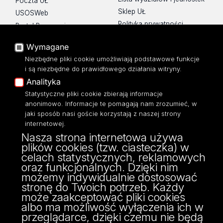
Poczta UŁ
Sklep UŁ
USOSWeb
Polityka prywatności
Portal Pracowniczy
O Stronie
Baza Aktów Własnych
Wymagane
Dostępność
Platforma e-learningowa
Niezbędne pliki cookie umożliwiają podstawowe funkcje
Moodle
Mapa Strony
i są niezbędne do prawidłowego działania witryny.
Eksperci UŁ
Analityka
Polityka Prywatności
Statystyczne pliki cookie zbierają informacje
Dostępność
anonimowo. Informacje te pomagają nam zrozumieć, w
jaki sposób nasi goście korzystają z naszej strony
internetowej.
Nasza strona internetowa używa
plików cookies (tzw. ciasteczka) w
ul. Tamka 12,
celach statystycznych, reklamowych
91-403 Łódź
oraz funkcjonalnych. Dzięki nim
tel: 42/635 57 44, 42/635 57 43
możemy indywidualnie dostosować
fax: 42/635 57 44
stronę do Twoich potrzeb. Każdy
może zaakceptować pliki cookies
albo ma możliwość wyłączenia ich w
przeglądarce, dzięki czemu nie będą