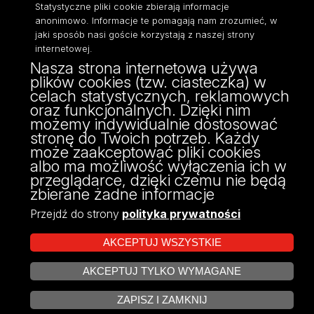
Statystyczne pliki cookie zbierają informacje
Dostępność
anonimowo. Informacje te pomagają nam zrozumieć, w
jaki sposób nasi goście korzystają z naszej strony
internetowej.
Nasza strona internetowa używa
plików cookies (tzw. ciasteczka) w
ul. Tamka 12,
celach statystycznych, reklamowych
91-403 Łódź
oraz funkcjonalnych. Dzięki nim
tel: 42/635 57 44, 42/635 57 43
możemy indywidualnie dostosować
fax: 42/635 57 44
stronę do Twoich potrzeb. Każdy
może zaakceptować pliki cookies
albo ma możliwość wyłączenia ich w
przeglądarce, dzięki czemu nie będą
zbierane żadne informacje
Przejdź do strony
polityka prywatności
AKCEPTUJ WSZYSTKIE
AKCEPTUJ TYLKO WYMAGANE
Projekt Multiportalu UŁ współfinansowany z funduszy Unii Europejskiej w
ZARZĄDZAJ COOKIES
ramach konkursu NCBR
ZAPISZ I ZAMKNIJ