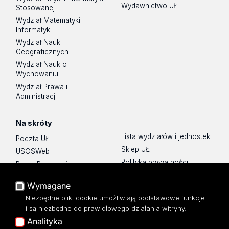
Wydawnictwo UŁ
Stosowanej
Wydział Matematyki i
Informatyki
Wydział Nauk
Geograficznych
Wydział Nauk o
Wychowaniu
Wydział Prawa i
Administracji
Na skróty
Lista wydziałów i jednostek
Poczta UŁ
Sklep UŁ
USOSWeb
Polityka prywatności
Portal Pracowniczy
O Stronie
Baza Aktów Własnych
Wymagane
Dostępność
Platforma e-learningowa
Niezbędne pliki cookie umożliwiają podstawowe funkcje
Moodle
Mapa Strony
i są niezbędne do prawidłowego działania witryny.
Eksperci UŁ
Analityka
Polityka Prywatności