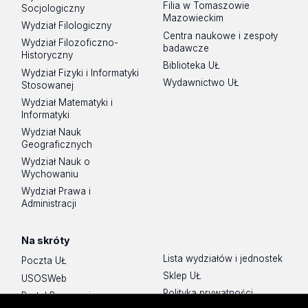
Filia w Tomaszowie
Socjologiczny
Mazowieckim
Wydział Filologiczny
Centra naukowe i zespoły
Wydział Filozoficzno-
badawcze
Historyczny
Biblioteka UŁ
Wydział Fizyki i Informatyki
Wydawnictwo UŁ
Stosowanej
Wydział Matematyki i
Informatyki
Wydział Nauk
Geograficznych
Wydział Nauk o
Wychowaniu
Wydział Prawa i
Administracji
Na skróty
Lista wydziałów i jednostek
Poczta UŁ
Sklep UŁ
USOSWeb
Polityka prywatności
Portal Pracowniczy