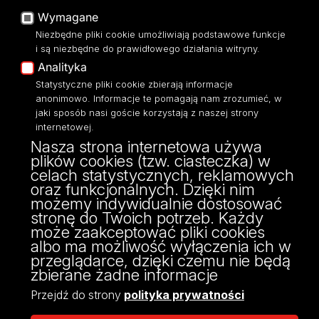
O Stronie
Baza Aktów Własnych
Wymagane
Dostępność
Platforma e-learningowa
Niezbędne pliki cookie umożliwiają podstawowe funkcje
Moodle
Mapa Strony
i są niezbędne do prawidłowego działania witryny.
Eksperci UŁ
Analityka
Polityka Prywatności
Statystyczne pliki cookie zbierają informacje
Dostępność
anonimowo. Informacje te pomagają nam zrozumieć, w
jaki sposób nasi goście korzystają z naszej strony
internetowej.
Nasza strona internetowa używa
plików cookies (tzw. ciasteczka) w
ul. Tamka 12,
celach statystycznych, reklamowych
91-403 Łódź
oraz funkcjonalnych. Dzięki nim
tel: 42/635 57 44, 42/635 57 43
możemy indywidualnie dostosować
fax: 42/635 57 44
stronę do Twoich potrzeb. Każdy
może zaakceptować pliki cookies
albo ma możliwość wyłączenia ich w
przeglądarce, dzięki czemu nie będą
zbierane żadne informacje
Przejdź do strony
polityka prywatności